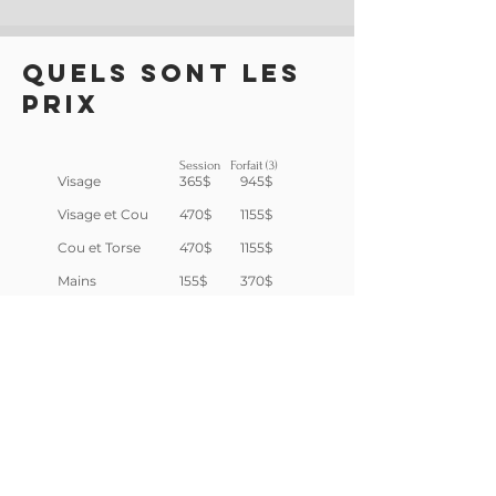
QUELS SONT LES
PRIX
Session Forfait (3)
Visage
365$
945$
Visage et Cou
470$
1155$
Cou et Torse
470$
1155$
Mains
155$
370$