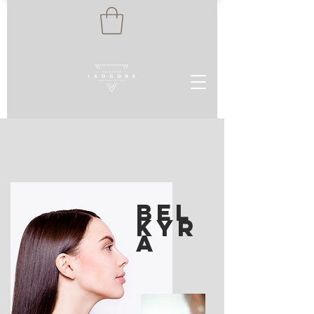
Bel
kyr
a