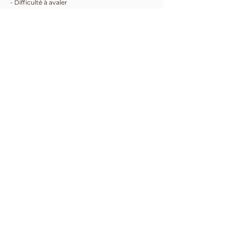
- Difficulté à avaler
INSTRUCTIONS
PRÉ ET POST